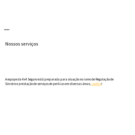
SERVIÇOS
Nossos serviços
A equipe da 4x4 Seguro está preparada para atuação no ramo de Regulação de
Sinistro e prestação de serviços de perícias em diversas áreas,
confira
!